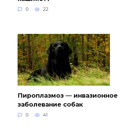
0
22
Пироплазмоз — инвазионное
заболевание собак
0
41