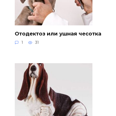
Отодектоз или ушная чесотка
1
31