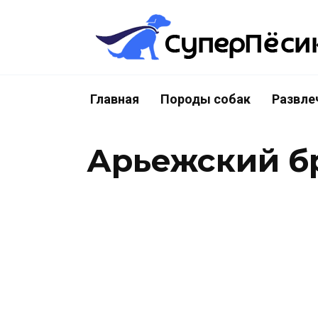
Перейти
к
содержанию
Главная
Породы собак
Развле
Арьежский б
Ар