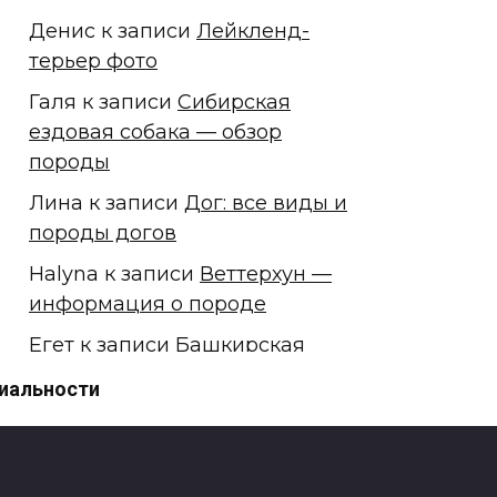
Денис
к записи
Лейкленд-
терьер фото
Галя
к записи
Сибирская
ездовая собака — обзор
породы
Лина
к записи
Дог: все виды и
породы догов
Halyna
к записи
Веттерхун —
информация о породе
Егет
к записи
Башкирская
лайка
иальности