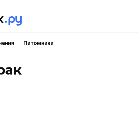
чения
Питомники
рак
ьежский брак