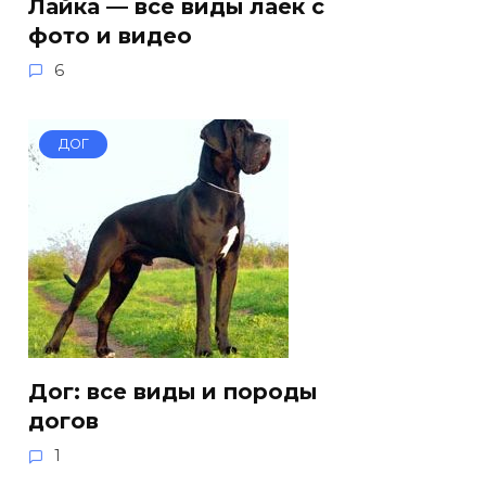
Лайка — все виды лаек с
фото и видео
6
ДОГ
Дог: все виды и породы
догов
1