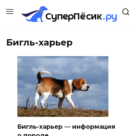
Перейти
к
содержанию
Бигль-харьер
Бигль-харьер — информация
о породе