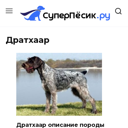
Перейти
к
содержанию
Дратхаар
Дратхаар описание породы