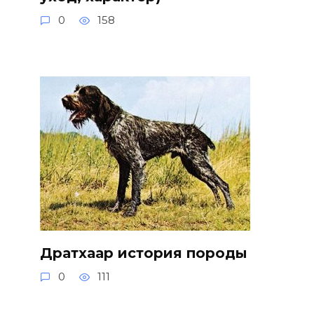
0
158
Дратхаар история породы
0
111