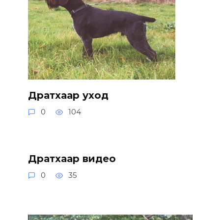
Дратхаар уход
0
104
Дратхаар видео
0
35