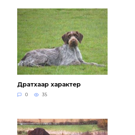
Дратхаар характер
0
35