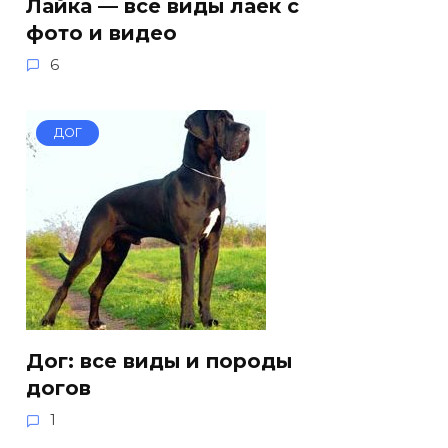
Лайка — все виды лаек с
фото и видео
6
ДОГ
Дог: все виды и породы
догов
1