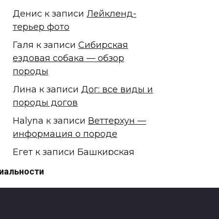
Денис
к записи
Лейкленд-
терьер фото
Галя
к записи
Сибирская
ездовая собака — обзор
породы
Лина
к записи
Дог: все виды и
породы догов
Halyna
к записи
Веттерхун —
информация о породе
Егет
к записи
Башкирская
лайка
иальности