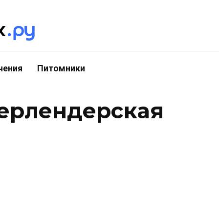
чения
Питомники
ерлендерская