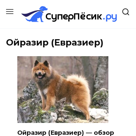
Перейти
к
содержанию
Ойразир (Евразиер)
Ойразир (Евразиер) — обзор