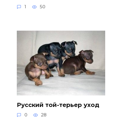
1
50
Русский той-терьер уход
0
28