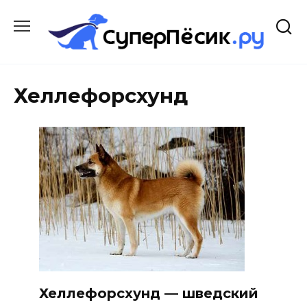
Перейти
к
содержанию
Хеллефорсхунд
Хеллефорсхунд — шведский