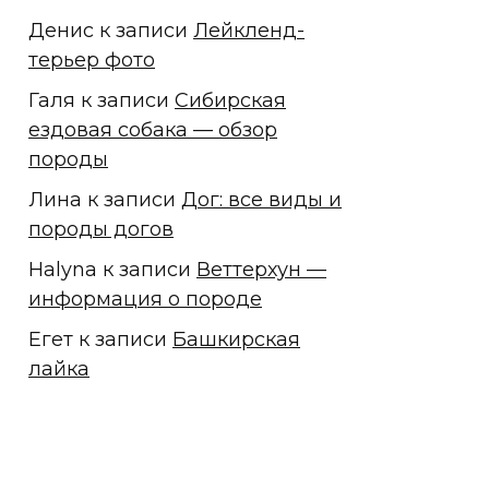
Денис
к записи
Лейкленд-
терьер фото
Галя
к записи
Сибирская
ездовая собака — обзор
породы
Лина
к записи
Дог: все виды и
породы догов
Halyna
к записи
Веттерхун —
информация о породе
Егет
к записи
Башкирская
лайка