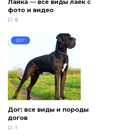
Лайка — все виды лаек с
фото и видео
6
ДОГ
Дог: все виды и породы
догов
1