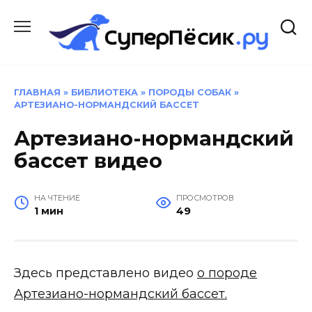
Перейти
к
содержанию
ГЛАВНАЯ
»
БИБЛИОТЕКА
»
ПОРОДЫ СОБАК
»
АРТЕЗИАНО-НОРМАНДСКИЙ БАССЕТ
Артезиано-нормандский
бассет видео
НА ЧТЕНИЕ
ПРОСМОТРОВ
1 мин
49
Здесь представлено видео
о породе
Артезиано-нормандский бассет.