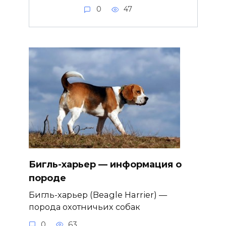
0
47
Бигль-харьер — информация о
породе
Бигль-харьер (Beagle Harrier) —
порода охотничьих собак
0
63