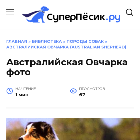
Перейти
к
содержанию
ГЛАВНАЯ
»
БИБЛИОТЕКА
»
ПОРОДЫ СОБАК
»
АВСТРАЛИЙСКАЯ ОВЧАРКА (AUSTRALIAN SHEPHERD)
Австралийская Овчарка
фото
НА ЧТЕНИЕ
ПРОСМОТРОВ
1 мин
67