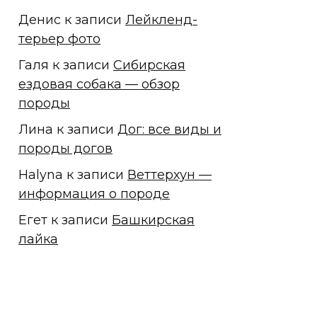
Денис
к записи
Лейкленд-
терьер фото
Галя
к записи
Сибирская
ездовая собака — обзор
породы
Лина
к записи
Дог: все виды и
породы догов
Halyna
к записи
Веттерхун —
информация о породе
Егет
к записи
Башкирская
лайка