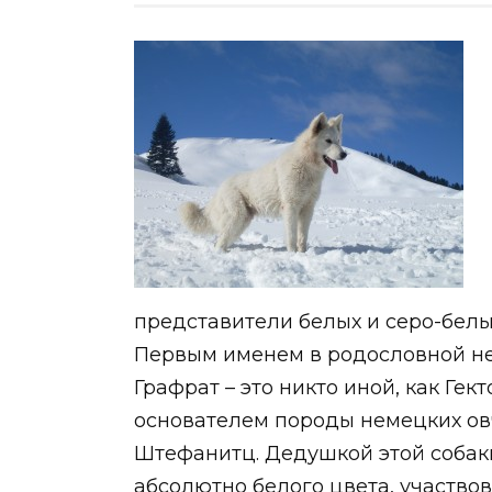
представители белых и серо-белы
Первым именем в родословной не
Графрат – это никто иной, как Гек
основателем породы немецких о
Штефанитц.
Дедушкой этой собаки
абсолютно белого цвета, участвова