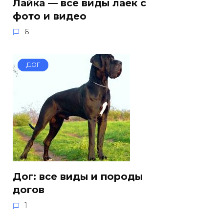
Лайка — все виды лаек с
фото и видео
6
ДОГ
Дог: все виды и породы
догов
1