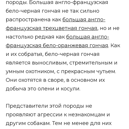
породы. Большая англо-французская
бело-черная гончая не так сильно
распространена как
большая англо-
французская трехцветная гончая
, но и не
настолько редкая как
большая англо-
французская бело-оранжевая гончая
. Как
и их собратья, бело-черная гончая
является выносливым, стремительным и
умным охотником, с прекрасным чутьем.
Они охотятся в своре, в основном их
добыча это олени и косули.
Представители этой породы не
проявляют агрессии к незнакомцам и
другим собакам. Тем не менее для них