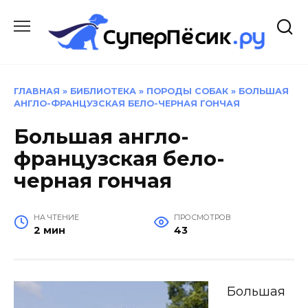
Перейти
к
содержанию
ГЛАВНАЯ
»
БИБЛИОТЕКА
»
ПОРОДЫ СОБАК
»
БОЛЬШАЯ
АНГЛО-ФРАНЦУЗСКАЯ БЕЛО-ЧЕРНАЯ ГОНЧАЯ
Большая англо-
французская бело-
черная гончая
НА ЧТЕНИЕ
ПРОСМОТРОВ
2 мин
43
Большая