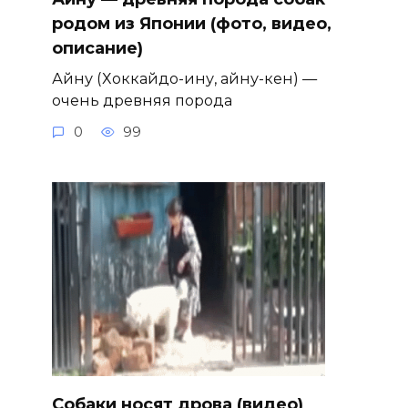
родом из Японии (фото, видео,
описание)
Айну (Хоккайдо-ину, айну-кен) —
очень древняя порода
0
99
Собаки носят дрова (видео)