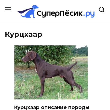
Перейти
к
содержанию
Курцхаар
Курцхаар описание породы