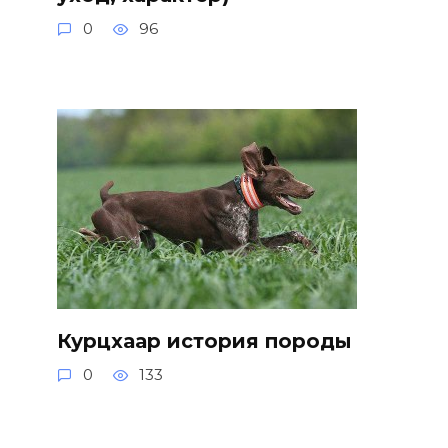
0
96
Курцхаар история породы
0
133