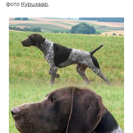
фото
Курцхаар.