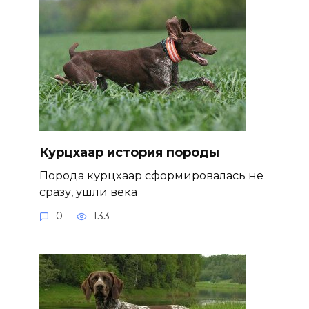
Курцхаар история породы
Порода курцхаар сформировалась не
сразу, ушли века
0
133