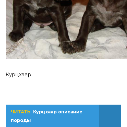
Курцхаар
ЧИТАТЬ
Курцхаар описание
породы