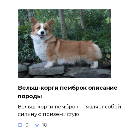
Вельш-корги пемброк описание
породы
Вельш-корги пемброк — являет собой
сильную приземистую
0
18