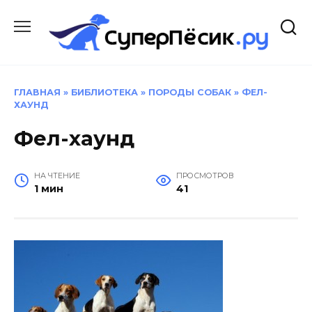
Перейти
к
содержанию
ГЛАВНАЯ
»
БИБЛИОТЕКА
»
ПОРОДЫ СОБАК
»
ФЕЛ-
ХАУНД
Фел-хаунд
НА ЧТЕНИЕ
ПРОСМОТРОВ
1 мин
41