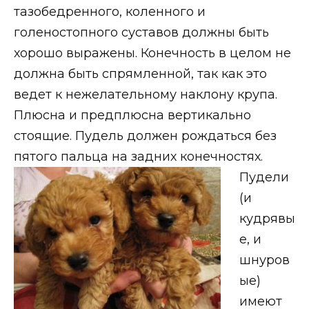
тазобедренного, коленного и
голеностопного суставов должны быть
хорошо выражены. Конечность в целом не
должна быть спрямленной, так как это
ведет к нежелательному наклону крупа.
Плюсна и предплюсна вертикально
стоящие. Пудель должен рождаться без
пятого пальца на задних конечностях.
Пудели
(и
кудрявы
е, и
шнуров
ые)
имеют