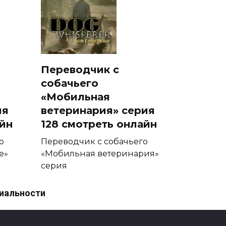
Переводчик с
собачьего
«Мобильная
ия
ветеринария» серия
айн
128 смотреть онлайн
о
Переводчик с собачьего
е»
«Мобильная ветеринария»
серия
0
44
иальности