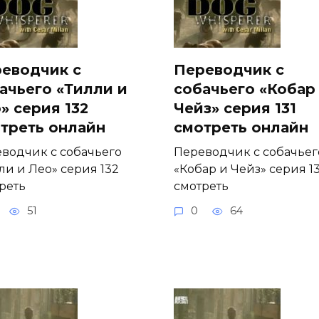
еводчик с
Переводчик с
ачьего «Тилли и
собачьего «Кобар
» серия 132
Чейз» серия 131
треть онлайн
смотреть онлайн
водчик с собачьего
Переводчик с собачьег
ли и Лео» серия 132
«Кобар и Чейз» серия 13
реть
смотреть
51
0
64