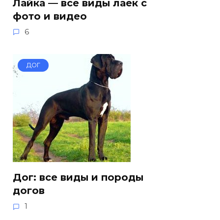
Лайка — все виды лаек с
фото и видео
6
ДОГ
Дог: все виды и породы
догов
1