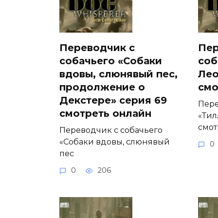
Переводчик с
Пер
собачьего «Собаки
соб
вдовы, слюнявый пес,
Лео
продолжение о
смо
Декстере» серия 69
Пере
смотреть онлайн
«Тил
смот
Переводчик с собачьего
«Собаки вдовы, слюнявый
0
пес
0
206