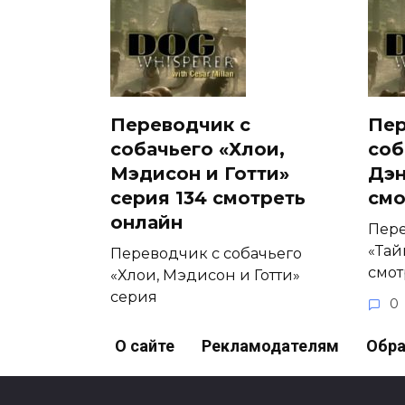
Переводчик с
Пер
собачьего «Хлои,
соб
Мэдисон и Готти»
Дэн
серия 134 смотреть
смо
онлайн
Пере
«Тай
Переводчик с собачьего
смот
«Хлои, Мэдисон и Готти»
серия
0
0
52
О сайте
Рекламодателям
Обра