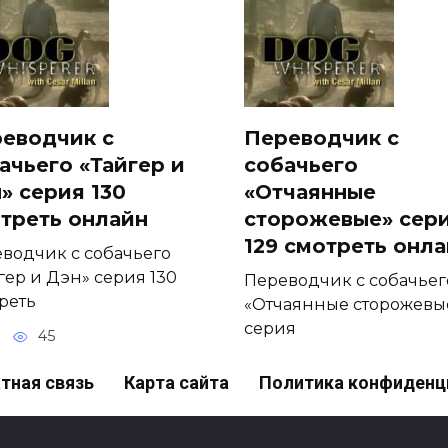
еводчик с
Переводчик с
ачьего «Тайгер и
собачьего
» серия 130
«Отчаянные
треть онлайн
сторожевые» сер
129 смотреть онл
водчик с собачьего
гер и Дэн» серия 130
Переводчик с собачьег
реть
«Отчаянные сторожевы
серия
45
0
122
тная связь
Карта сайта
Политика конфиденц