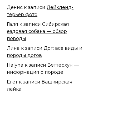
Денис
к записи
Лейкленд-
терьер фото
Галя
к записи
Сибирская
ездовая собака — обзор
породы
Лина
к записи
Дог: все виды и
породы догов
Halyna
к записи
Веттерхун —
информация о породе
Егет
к записи
Башкирская
лайка