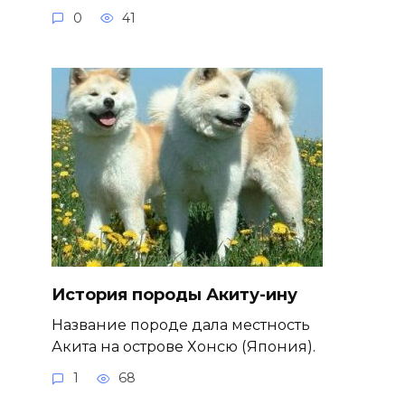
0
41
История породы Акиту-ину
Название породе дала местность
Акита на острове Хонсю (Япония).
1
68