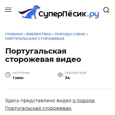
Перейти
к
содержанию
ГЛАВНАЯ
»
БИБЛИОТЕКА
»
ПОРОДЫ СОБАК
»
ПОРТУГАЛЬСКАЯ СТОРОЖЕВАЯ
Португальская
сторожевая видео
НА ЧТЕНИЕ
ПРОСМОТРОВ
1 мин
34
Здесь представлено видео
о породе
Португальская сторожевая.