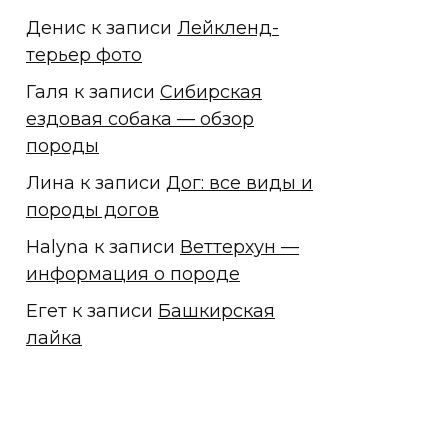
Денис
к записи
Лейкленд-
терьер фото
Галя
к записи
Сибирская
ездовая собака — обзор
породы
Лина
к записи
Дог: все виды и
породы догов
Halyna
к записи
Веттерхун —
информация о породе
Егет
к записи
Башкирская
лайка