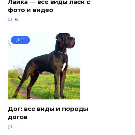
Лайка — все виды лаек с
фото и видео
6
ДОГ
Дог: все виды и породы
догов
1