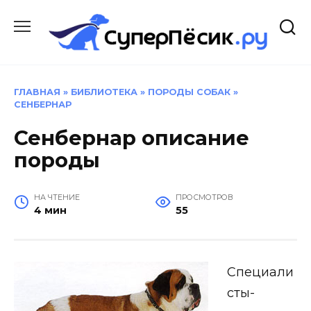
Перейти
к
содержанию
ГЛАВНАЯ
»
БИБЛИОТЕКА
»
ПОРОДЫ СОБАК
»
СЕНБЕРНАР
Сенбернар описание
породы
НА ЧТЕНИЕ
ПРОСМОТРОВ
4 мин
55
Специали
сты-