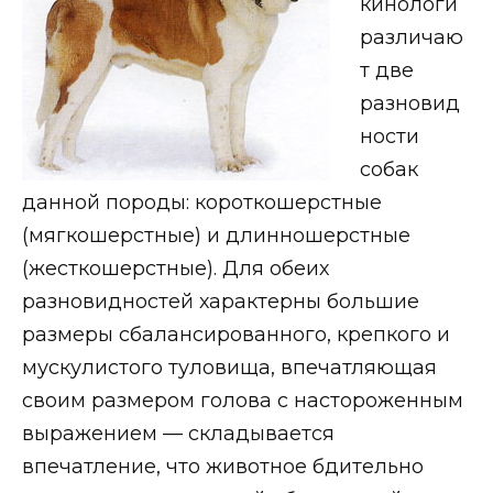
кинологи
различаю
т две
разновид
ности
собак
данной породы: короткошерстные
(мягкошерстные) и длинношерстные
(жесткошерстные). Для обеих
разновидностей характерны большие
размеры сбалансированного, крепкого и
мускулистого туловища, впечатляющая
своим размером голова с настороженным
выражением — складывается
впечатление, что животное бдительно