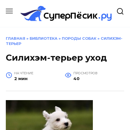
Перейти
к
содержанию
ГЛАВНАЯ
»
БИБЛИОТЕКА
»
ПОРОДЫ СОБАК
»
СИЛИХЭМ-
ТЕРЬЕР
Силихэм-терьер уход
НА ЧТЕНИЕ
ПРОСМОТРОВ
2 мин
40