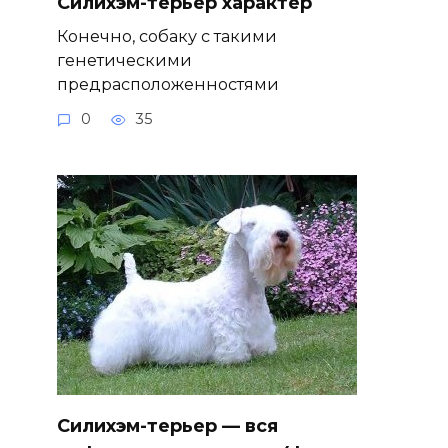
Силихэм-терьер характер
Конечно, собаку с такими
генетическими
предрасположенностями
0
35
Силихэм-терьер — вся