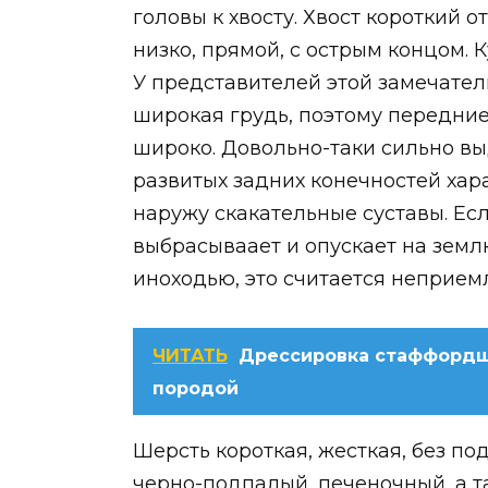
головы к хвосту. Хвост короткий 
низко, прямой, с острым концом. 
У представителей этой замечате
широкая грудь, поэтому передние
широко. Довольно-таки сильно в
развитых задних конечностей хар
наружу скакательные суставы. Есл
выбрасываает и опускает на землю 
иноходью, это считается неприе
ЧИТАТЬ
Дрессировка стаффордши
породой
Шерсть короткая, жесткая, без п
черно-подпалый, печеночный, а 