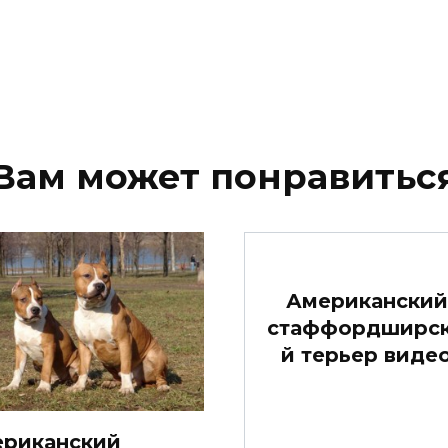
Вам может понравитьс
Американский
стаффордширс
й терьер виде
риканский