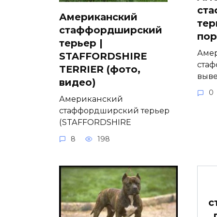
ст
Американский
тер
стаффордширский
по
терьер |
Аме
STAFFORDSHIRE
ста
TERRIER (фото,
выве
видео)
0
Американский
стаффордширский терьер
(STAFFORDSHIRE
8
198
с