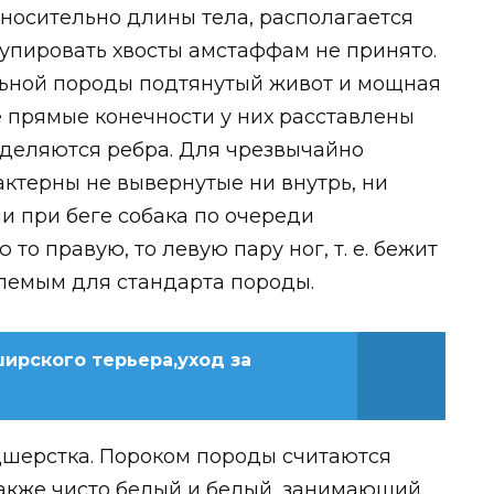
относительно длины тела, располагается
Купировать хвосты амстаффам не принято.
льной породы подтянутый живот и мощная
 прямые конечности у них расставлены
ыделяются ребра. Для чрезвычайно
актерны не вывернутые ни внутрь, ни
и при беге собака по очереди
то правую, то левую пару ног, т. е. бежит
млемым для стандарта породы.
рского терьера,уход за
одшерстка. Пороком породы считаются
также чисто белый и белый, занимающий