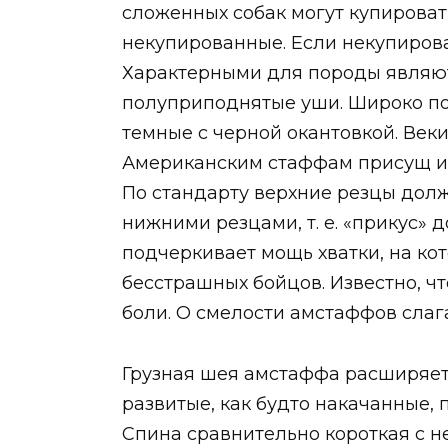
сложенных собак могут купироват
некупированные.
Если некупирова
Характерными для породы являютс
полуприподнятые уши. Широко по
темные с черной окантовкой. Веки
Американским стаффам присущ ис
По стандарту верхние резцы дол
нижними резцами, т. е. «прикус»
подчеркивает мощь хватки, на кот
бесстрашных бойцов. Известно, чт
боли. О смелости амстаффов слаг
Грузная шея амстаффа расширяетс
развитые, как будто накачанные,
Спина сравнительно короткая с 