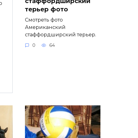
стаффордширский
о
терьер фото
Смотреть фото
й
Американский
стаффордширский терьер.
0
64