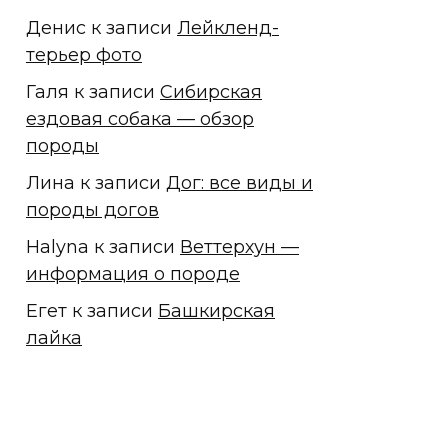
Денис
к записи
Лейкленд-
терьер фото
Галя
к записи
Сибирская
ездовая собака — обзор
породы
Лина
к записи
Дог: все виды и
породы догов
Halyna
к записи
Веттерхун —
информация о породе
Егет
к записи
Башкирская
лайка