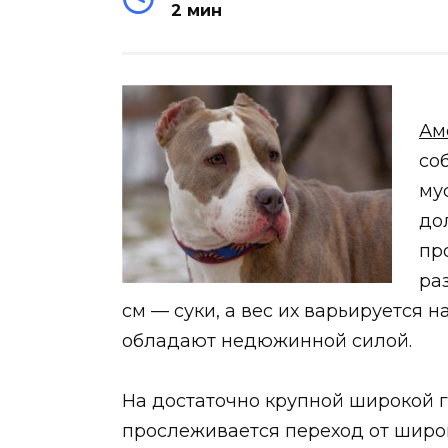
2 мин
Ам
со
му
до
пр
ра
см — суки, а вес их варьируется на
обладают недюжинной силой.
На достаточно крупной широкой г
прослеживается переход от широк