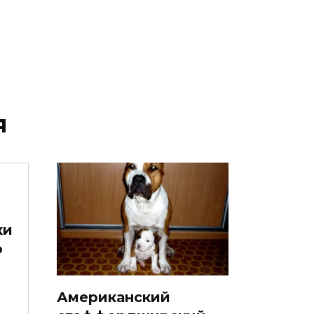
я
ки
о
Американский