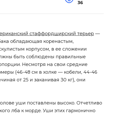
36
ериканский стаффордширский терьер
—
бака обладающая коренастым,
скулистым корпусом, в ее сложении
лжны быть соблюдены правильные
опорции. Несмотря на свои средние
змеры (46-48 см в холке — кобели, 44-46
чиная от 25 и заканивая 30 кг), они
олове уши поставлены высоко. Отчетливо
ого лба к морде. Уши этих гармонично