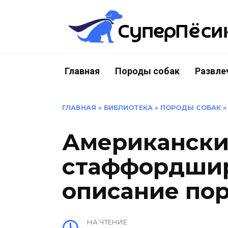
Перейти
к
содержанию
Главная
Породы собак
Развле
ГЛАВНАЯ
»
БИБЛИОТЕКА
»
ПОРОДЫ СОБАК
Американск
стаффордшир
описание по
НА ЧТЕНИЕ