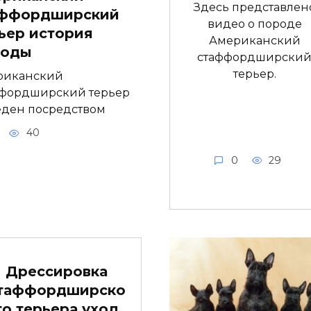
Здесь представлен
аффордширский
видео о породе
ьер история
Американский
роды
стаффордширски
терьер.
риканский
ффордширский терьер
ден посредством
40
0
29
Дрессировка
таффордширско
го терьера,уход