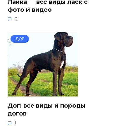
Лайка — все виды лаек с
фото и видео
6
ДОГ
Дог: все виды и породы
догов
1