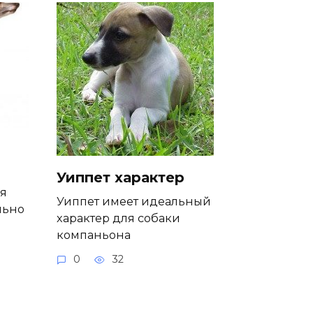
Уиппет характер
я
Уиппет имеет идеальный
льно
характер для собаки
компаньона
0
32