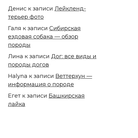
Денис
к записи
Лейкленд-
терьер фото
Галя
к записи
Сибирская
ездовая собака — обзор
породы
Лина
к записи
Дог: все виды и
породы догов
Halyna
к записи
Веттерхун —
информация о породе
Егет
к записи
Башкирская
лайка