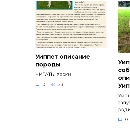
Уиппет описание
Уип
породы
соб
ЧИТАТЬ Хаски
опи
0
23
Уип
Уипп
запу
роди
0