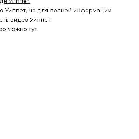
де Уиппет.
о Уиппет
, но для полной информации
еть видео Уиппет.
ео можно тут.