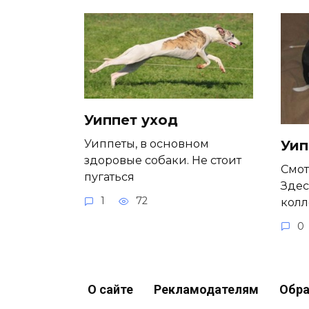
Уиппет уход
Уиппеты, в основном
Уип
здоровые собаки. Не стоит
Смот
пугаться
Здес
1
72
кол
0
О сайте
Рекламодателям
Обра