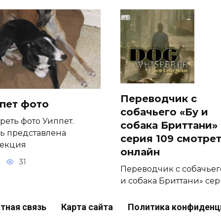
Переводчик с
пет фото
собачьего «Бу и
реть фото Уиппет.
собака Бриттани»
ь представлена
серия 109 смотре
лекция
онлайн
31
Переводчик с собачьег
и собака Бриттани» се
0
33
тная связь
Карта сайта
Политика конфиденц