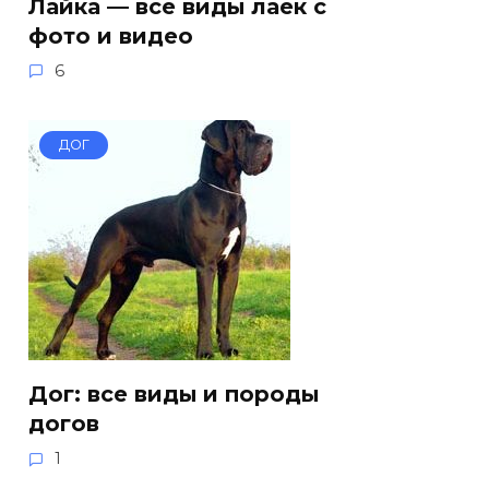
Лайка — все виды лаек с
фото и видео
6
ДОГ
Дог: все виды и породы
догов
1