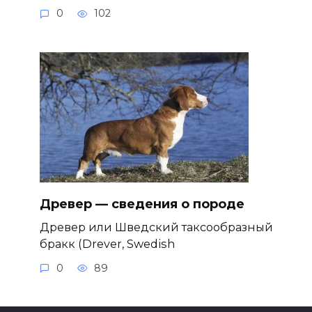
0
102
Древер — сведения о породе
Древер или Шведский таксообразный
бракк (Drever, Swedish
0
89