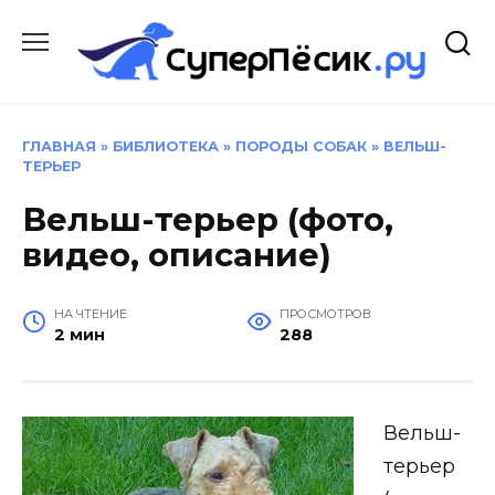
Перейти
к
содержанию
ГЛАВНАЯ
»
БИБЛИОТЕКА
»
ПОРОДЫ СОБАК
»
ВЕЛЬШ-
ТЕРЬЕР
Вельш-терьер (фото,
видео, описание)
НА ЧТЕНИЕ
ПРОСМОТРОВ
2 мин
288
Вельш-
терьер