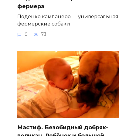
фермера
Поденко кампанеро — универсальная
фермерские собаки
0
73
Мастиф. Безобидный добряк-
великан. Ребёнок и большой