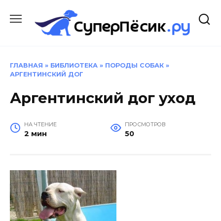
Перейти
к
содержанию
ГЛАВНАЯ
»
БИБЛИОТЕКА
»
ПОРОДЫ СОБАК
»
АРГЕНТИНСКИЙ ДОГ
Аргентинский дог уход
НА ЧТЕНИЕ
ПРОСМОТРОВ
2 мин
50