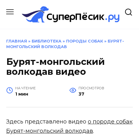
Перейти
к
содержанию
ГЛАВНАЯ
»
БИБЛИОТЕКА
»
ПОРОДЫ СОБАК
»
БУРЯТ-
МОНГОЛЬСКИЙ ВОЛКОДАВ
Бурят-монгольский
волкодав видео
НА ЧТЕНИЕ
ПРОСМОТРОВ
1 мин
37
Здесь представлено видео
о породе собак
Бурят-монгольский волкодав
.