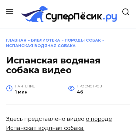
Перейти
к
содержанию
ГЛАВНАЯ
»
БИБЛИОТЕКА
»
ПОРОДЫ СОБАК
»
ИСПАНСКАЯ ВОДЯНАЯ СОБАКА
Испанская водяная
собака видео
НА ЧТЕНИЕ
ПРОСМОТРОВ
1 мин
46
Здесь представлено видео
о породе
Испанская водяная собака.