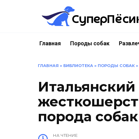
Перейти
к
содержанию
Главная
Породы собак
Развле
ГЛАВНАЯ
»
БИБЛИОТЕКА
»
ПОРОДЫ СОБАК
Итальянский
жесткошерст
порода собак
НА ЧТЕНИЕ