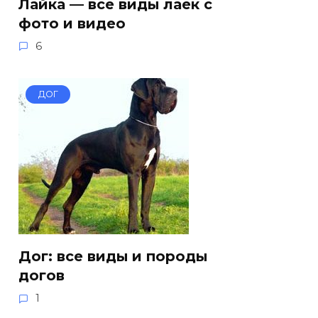
Лайка — все виды лаек с
фото и видео
6
ДОГ
Дог: все виды и породы
догов
1