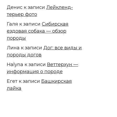
Денис
к записи
Лейкленд-
терьер фото
Галя
к записи
Сибирская
ездовая собака — обзор
породы
Лина
к записи
Дог: все виды и
породы догов
Halyna
к записи
Веттерхун —
информация о породе
Егет
к записи
Башкирская
лайка