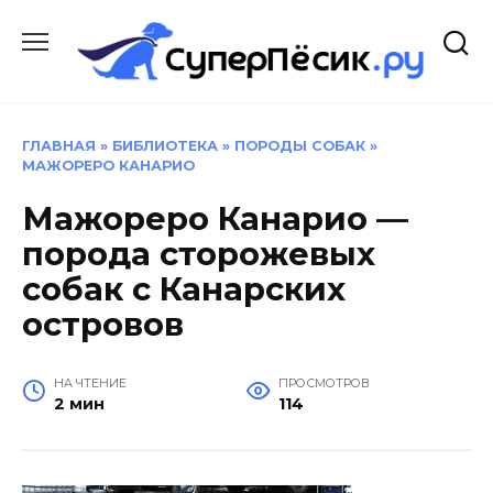
Перейти
к
содержанию
ГЛАВНАЯ
»
БИБЛИОТЕКА
»
ПОРОДЫ СОБАК
»
МАЖОРЕРО КАНАРИО
Мажореро Канарио —
порода сторожевых
собак с Канарских
островов
НА ЧТЕНИЕ
ПРОСМОТРОВ
2 мин
114