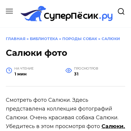
Перейти
к
содержанию
ГЛАВНАЯ
»
БИБЛИОТЕКА
»
ПОРОДЫ СОБАК
»
САЛЮКИ
Салюки фото
НА ЧТЕНИЕ
ПРОСМОТРОВ
1 мин
31
Смотреть фото Салюки. Здесь
представлена коллекция фотографий
Салюки. Очень красивая собака Салюки.
Убедитесь в этом просмотря фото
Салюки.