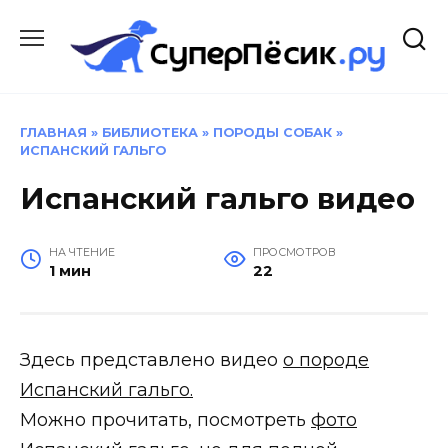
Перейти
к
содержанию
ГЛАВНАЯ
»
БИБЛИОТЕКА
»
ПОРОДЫ СОБАК
»
ИСПАНСКИЙ ГАЛЬГО
Испанский гальго видео
НА ЧТЕНИЕ
ПРОСМОТРОВ
1 мин
22
Здесь представлено видео
о породе
Испанский гальго.
Можно прочитать, посмотреть
фото