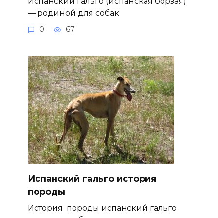
Испанский гальго (испанская борзая)
— родиной для собак
0
67
Испанский гальго история
породы
История породы испанский гальго