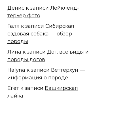
Денис
к записи
Лейкленд-
терьер фото
Галя
к записи
Сибирская
ездовая собака — обзор
породы
Лина
к записи
Дог: все виды и
породы догов
Halyna
к записи
Веттерхун —
информация о породе
Егет
к записи
Башкирская
лайка