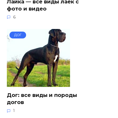
Лайка — все виды лаек с
фото и видео
6
ДОГ
Дог: все виды и породы
догов
1