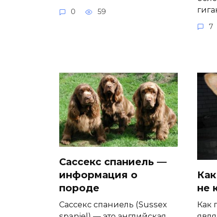
гига
0
59
7
Сассекс спаниель —
Как
информация о
не 
породе
Как 
Сассекс спаниель (Sussex
явля
spaniel) — это английская