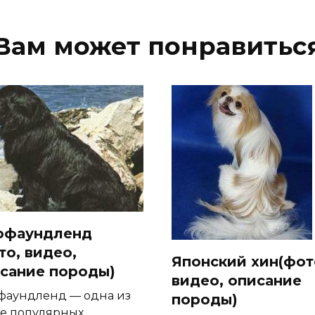
Вам может понравитьс
юфаундленд
то, видео,
Японский хин(фот
сание породы)
видео, описание
фаундленд — одна из
породы)
е популярных