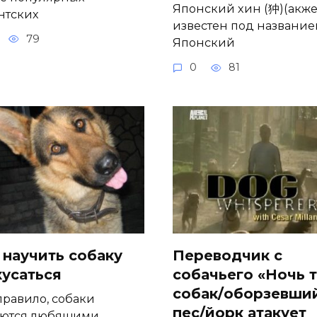
Японский хин (狆)(акж
нтских
известен под названи
79
Японский
0
81
 научить собаку
Переводчик с
кусаться
собачьего «Ночь 
собак/оборзевши
правило, собаки
пес/йорк атакует
ются любящими,