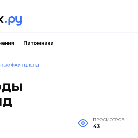
чения
Питомники
»
НЬЮФАУНДЛЕНД
оды
нд
ПРОСМОТРОВ
43