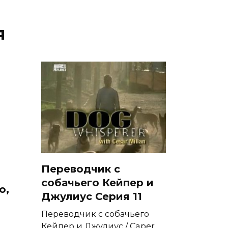
я
Переводчик с
собачьего Кейпер и
о,
Джулиус Серия 11
Переводчик с собачьего
Кейпер и Джулиус / Caper