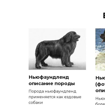
Ньюфаундленд
Нь
описание породы
(фо
опи
Порода ньюфаундленд
применяется как ездовые
Нью
собаки
боле