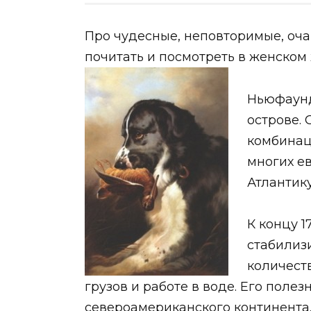
Про чудесные, неповторимые, оч
почитать и посмотреть в женском
Ньюфаунд
острове.
комбинац
многих е
Атлантику
К концу 1
стабилиз
количест
грузов и работе в воде. Его поле
североамериканского континент