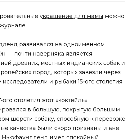
аровательные
украшение для мамы
можно
 журнале.
ленд развивался на одноименном
 Он — почти наверняка является
ией древних, местных индианских собак и
вропейских пород, которых завезли через
 исследователи и рыбаки 15-ого столетия.
7-ого столетия этот «коктейль»
ировался в большую, покрытую большим
вом шерсти собаку, способную к перевозке
зные качества были скоро признаны и вне
а. Ньюфаундленд имел спокойный