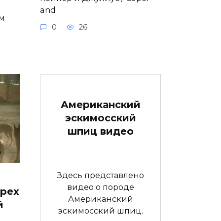
е
and
ем
0
26
Американский
эскимосский
шпиц видео
Здесь представлено
видео о породе
трех
Американский
й
эскимосский шпиц.