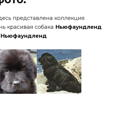
Здесь представлена коллекция
ень красивая собака
Ньюфаундленд
.
о
Ньюфаундленд
.