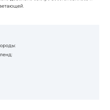
ветающей.
ороды:
ленд: