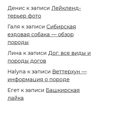
Денис
к записи
Лейкленд-
терьер фото
Галя
к записи
Сибирская
ездовая собака — обзор
породы
Лина
к записи
Дог: все виды и
породы догов
Halyna
к записи
Веттерхун —
информация о породе
Егет
к записи
Башкирская
лайка