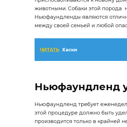
животными. Собаки этой порода 
Ньюфаундленды являются отличны
между своей семьей и любой опа
ЧИТАТЬ
Хаски
Ньюфаундленд у
Ньюфаундленд требует еженедель
этой процедуре должно быть уде
производится только в крайней н