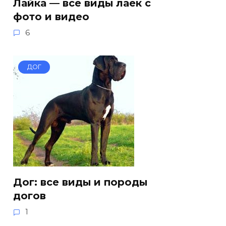
Лайка — все виды лаек с
фото и видео
6
ДОГ
Дог: все виды и породы
догов
1