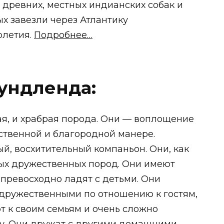
древних, местных индианских собак и
ых завезли через Атлантику
олетия.
Подробнее…
ундленда:
, и храбрая порода. Они — воплощение
ственной и благородной манере.
, восхитительный компаньон. Они, как
мых дружественных пород. Они имеют
 превосходно ладят с детьми. Они
дружественными по отношению к гостям,
т к своим семьям и очень сложно
у. Они дружат с другими домашними