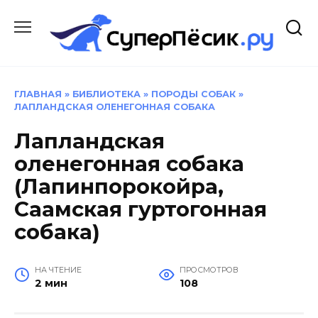
Перейти
к
содержанию
ГЛАВНАЯ
»
БИБЛИОТЕКА
»
ПОРОДЫ СОБАК
»
ЛАПЛАНДСКАЯ ОЛЕНЕГОННАЯ СОБАКА
Лапландская
оленегонная собака
(Лапинпорокойра,
Саамская гуртогонная
собака)
НА ЧТЕНИЕ
ПРОСМОТРОВ
2 мин
108